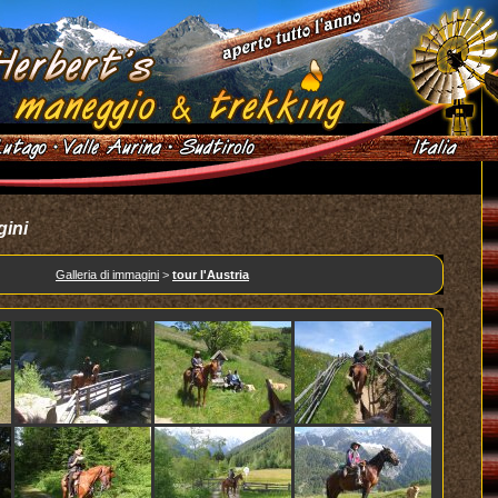
gini
Galleria di immagini
>
tour l'Austria