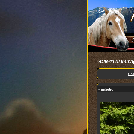
Galleria di imma
Gall
< indietro