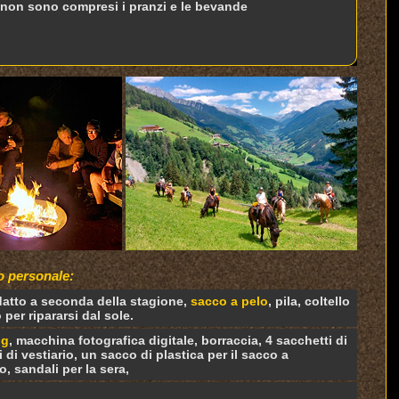
non sono compresi i pranzi e le bevande
 personale:
atto a seconda della stagione,
sacco a pelo
, pila, coltello
 per ripararsi dal sole.
ng
, macchina fotografica digitale, borraccia, 4 sacchetti di
i di vestiario, un sacco di plastica per il sacco a
 sandali per la sera,