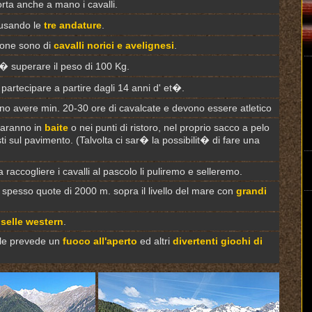
orta anche a mano i cavalli.
 usando le
tre andature
.
zione sono di
cavalli norici e avelignesi
.
u� superare il peso di 100 Kg.
partecipare a partire dagli 14 anni d' et�.
ono avere min. 20-30 ore di cavalcate e devono essere atletico
 faranno in
baite
o nei punti di ristoro, nel proprio sacco a pelo
i sul pavimento. (Talvolta ci sar� la possibilit� di fare una
raccogliere i cavalli al pascolo li puliremo e selleremo.
 spesso quote di 2000 m. sopra il livello del mare con
grandi
o
selle western
.
le prevede un
fuoco all'aperto
ed altri
divertenti giochi di