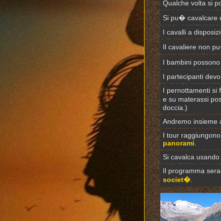
Qualche volta si p
Si pu� cavalcare
I cavalli a disposi
Il cavaliere non p
I bambini possono 
I partecipanti dev
I pernottamenti si
e su materassi post
doccia.)
Andremo insieme a 
I tour raggiungono
panorami
.
Si cavalca usand
Il programma sera
societ�
.