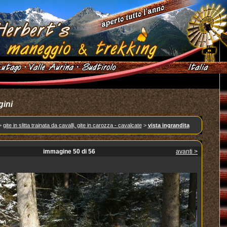
gini
>
gite in slitta trainata da cavalli, gite in carozza - cavalcate
>
vista ingrandita
immagine 50 di 56
avanti >