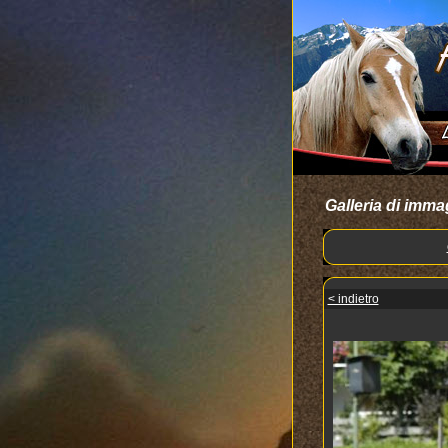
Galleria di imma
< indietro