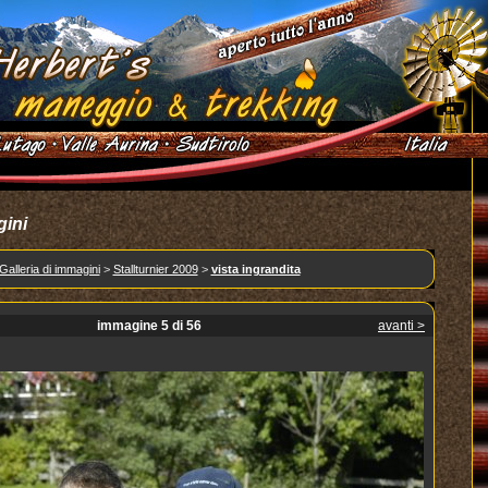
gini
Galleria di immagini
>
Stallturnier 2009
>
vista ingrandita
immagine 5 di 56
avanti >