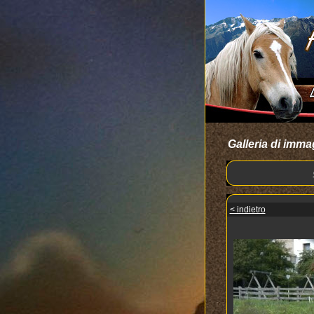
Galleria di imma
< indietro