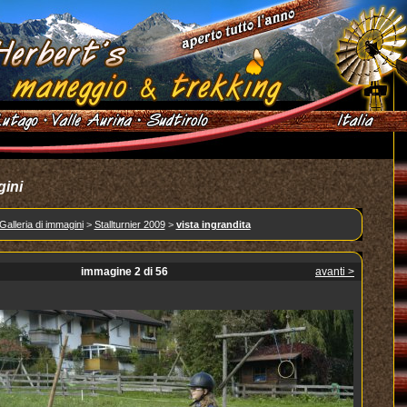
gini
Galleria di immagini
>
Stallturnier 2009
>
vista ingrandita
immagine 2 di 56
avanti >