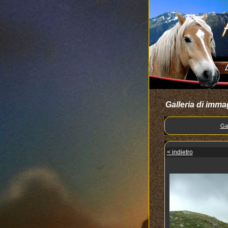
Galleria di imma
Gal
< indietro