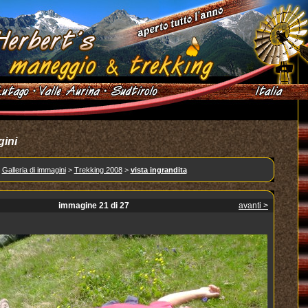
gini
Galleria di immagini
>
Trekking 2008
>
vista ingrandita
immagine 21 di 27
avanti >