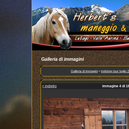
Galleria di immagini
Galleria di immagini
>
trekking tour luglio 
< indietro
immagine 4 di 1