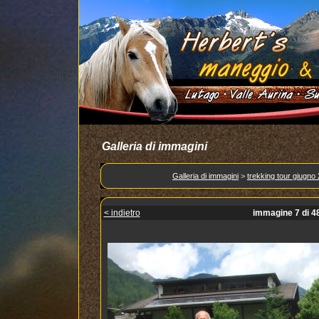
Galleria di immagini
Galleria di immagini
>
trekking tour giugno
< indietro
immagine 7 di 4