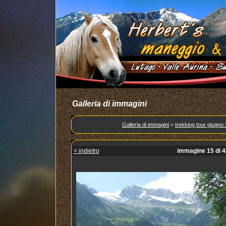
Galleria di immagini
Galleria di immagini
>
trekking tour giugno
< indietro
immagine 15 di 4