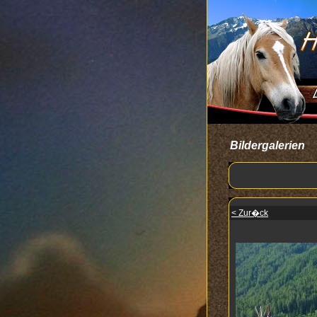
Bildergalerien
< Zur�ck