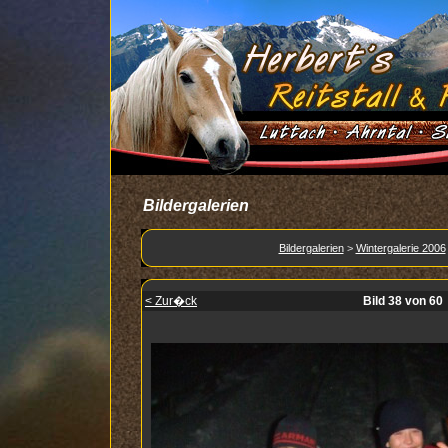
Bildergalerien
Bildergalerien
>
Wintergalerie 2006
< Zur�ck
Bild 38 von 60