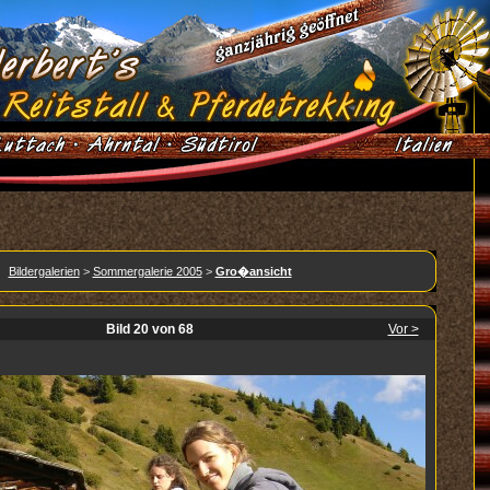
Bildergalerien
>
Sommergalerie 2005
>
Gro�ansicht
Bild 20 von 68
Vor >