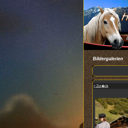
Bildergalerien
< Zur�ck