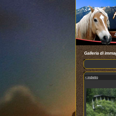
Galleria di imma
< indietro