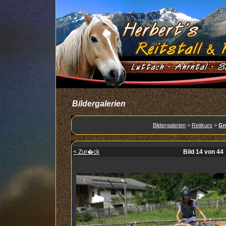
Bildergalerien
Bildergalerien
>
Reitkurs
>
Gr
< Zur�ck
Bild 14 von 44